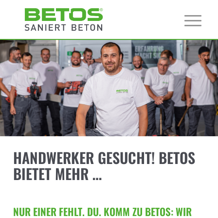
HANDWERKER GESUCHT! BETOS
BIETET MEHR …
NUR EINER FEHLT. DU. KOMM ZU BETOS: WIR